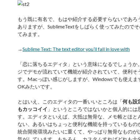
もう既に有名で、もはや紹介する必要すらないであろ
ありますが、SublimeTextをしばらく使ってみたので
てみます。
→
Sublime Text: The text editor you’ll fall in love with
「恋に落ちるエディタ」という意味になるでしょうか。
ジでデモが流れていて機能が紹介されていて、便利そ
す。Macっぽい感じがしますが、Windowsでも使えます。
OKみたいです。
とはいえ、このエディタの一番いいところは「
何も設
もカッコイイ
」というところではないかと個人的には
す。エディタといえば、大抵は無骨な、メモ帳とほと
ない、あるいはちょっと便利な機能を持っているもの
統合開発環境みたいに重くて、やっぱり無骨なものが
気がしています。もちろん、カスタムすればどれも十