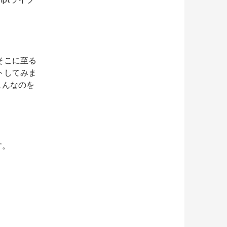
そこに至る
トしてみま
こんなのを
す。
。