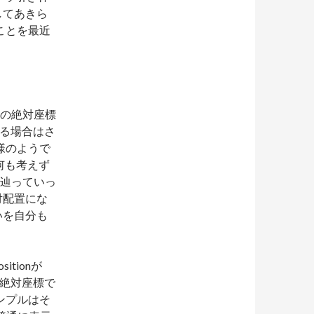
してあきら
ことを最近
しての絶対座標
ある場合はさ
様のようで
、何も考えず
々と辿っていっ
絶対配置にな
いを自分も
tionが
て絶対座標で
ンプルはそ