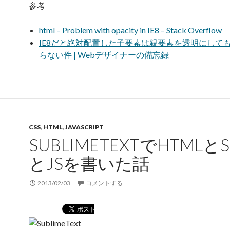
参考
html – Problem with opacity in IE8 – Stack Overflow
IE8だと絶対配置した子要素は親要素を透明にして
らない件 | Webデザイナーの備忘録
CSS
,
HTML
,
JAVASCRIPT
SUBLIMETEXTでHTMLとS
とJSを書いた話
2013/02/03
コメントする