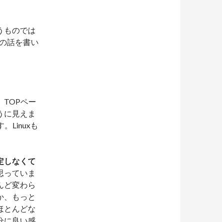
うものでは
その話を書い
TOPペー
うに見えま
Linuxも
定しなくて
思っていま
んど変わら
か、もっと
ほとんどな
分に良い感