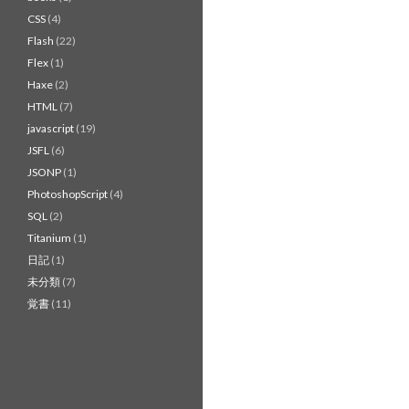
CSS
(4)
Flash
(22)
Flex
(1)
Haxe
(2)
HTML
(7)
javascript
(19)
JSFL
(6)
JSONP
(1)
PhotoshopScript
(4)
SQL
(2)
Titanium
(1)
日記
(1)
未分類
(7)
覚書
(11)