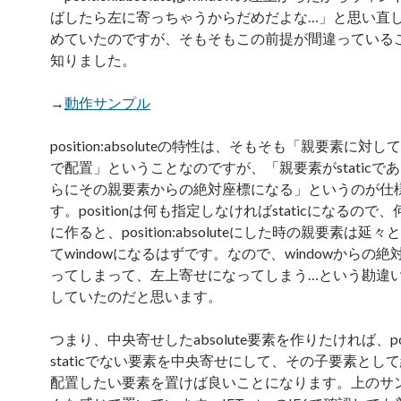
ばしたら左に寄っちゃうからだめだよな…」と思い直
めていたのですが、そもそもこの前提が間違っている
知りました。
→
動作サンプル
position:absoluteの特性は、そもそも「親要素に対
で配置」ということなのですが、「親要素がstaticで
らにその親要素からの絶対座標になる」というのが仕
す。positionは何も指定しなければstaticになるので
に作ると、position:absoluteにした時の親要素は延
てwindowになるはずです。なので、windowからの
ってしまって、左上寄せになってしまう…という勘違
していたのだと思います。
つまり、中央寄せしたabsolute要素を作りたければ、posi
staticでない要素を中央寄せにして、その子要素とし
配置したい要素を置けば良いことになります。上のサ