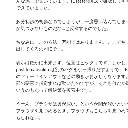
んな感じで置いています。IETesterのIE6で確認して
できていました。
多分初歩の初歩なのでしょうが、一度思い込んでしま
か気づかないものだな…と反省するのでした。
ちなみに、この方法、万能ではありません。ここでち
出してくるのがIEです。
表示は確かに出来ます。位置はピッタリです。しかし
position:absoluteは別のバグを引っ張りだすようで、IE8
のフェードインアウトなどの動きがおかしくなります。fi
部の要素に指定すれば動いたのですが、それも何だか
いうのもあって解決策を模索中です。
うーん、ブラウザは奥が深い、というか闇が深いとい
ブラウザを見つめるとき、ブラウザもこちらを見つめ
もしれない。