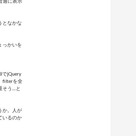
も普通に表示
うとなかな
ょっかいを
、
でjQuery
lterを全
重そう…と
うか。人が
ているのか