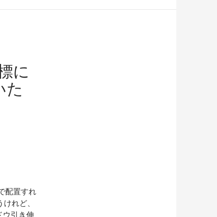
座標に
いた
teで配置すれ
うけれど、
ィンドウ引き伸