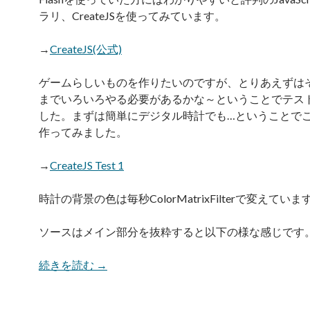
ラリ、CreateJSを使ってみています。
→
CreateJS(公式)
ゲームらしいものを作りたいのですが、とりあえずは
までいろいろやる必要があるかな～ということでテス
した。まずは簡単にデジタル時計でも…ということで
作ってみました。
→
CreateJS Test 1
時計の背景の色は毎秒ColorMatrixFilterで変えていま
ソースはメイン部分を抜粋すると以下の様な感じです
CreateJSを試す1 とりあえず動かす
続きを読む
→