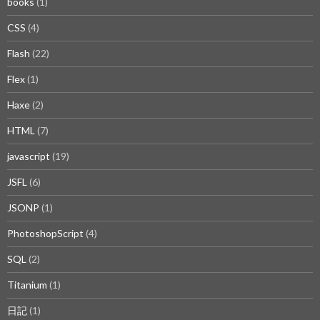
books
(1)
CSS
(4)
Flash
(22)
Flex
(1)
Haxe
(2)
HTML
(7)
javascript
(19)
JSFL
(6)
JSONP
(1)
PhotoshopScript
(4)
SQL
(2)
Titanium
(1)
日記
(1)