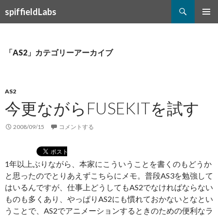
検
spiffieldLabs
索
コ
メインメ
ン
ニュー
テ
ン
「AS2」カテゴリーアーカイブ
ツ
へ
ス
キ
AS2
ッ
今更ながらFUSEKITを試す
プ
2008/09/15
コメントする
1年以上ぶりながら、本家にこういうことを書くのもどうか
と思ったのでとりあえずこちらにメモ。普段AS3を勉強して
はいるんですが、仕事上どうしてもAS2でなければならない
ものも多くあり、やっぱりAS2にも慣れておかないとなとい
うことで、AS2でアニメーションするときのための便利なラ